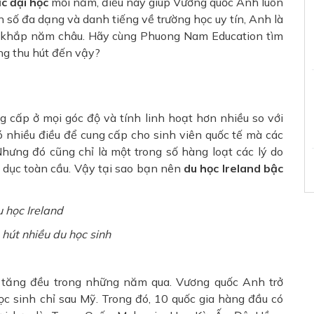
c đại học
mỗi năm, điều này giúp Vương quốc Anh luôn
n số đa dạng và danh tiếng về trường học uy tín, Anh là
ên khắp năm châu. Hãy cùng Phuong Nam Education tìm
áng thu hút đến vậy?
g cấp ở mọi góc độ và tính linh hoạt hơn nhiều so với
ó nhiều điều để cung cấp cho sinh viên quốc tế mà các
hưng đó cũng chỉ là một trong số hàng loạt các lý do
 dục toàn cầu. Vậy tại sao bạn nên
du học Ireland bậc
hút nhiều du học sinh
đã tăng đều trong những năm qua. Vương quốc Anh trở
ọc sinh chỉ sau Mỹ. Trong đó, 10 quốc gia hàng đầu có