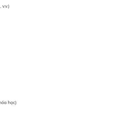
v.v.)
 hóa học)