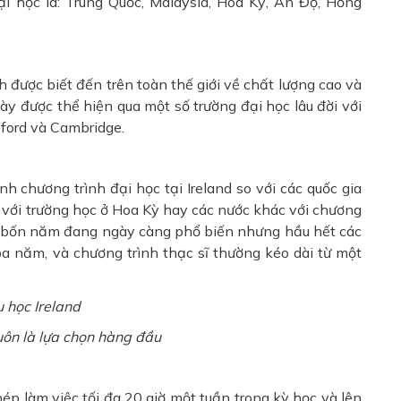
ại học là: Trung Quốc, Malaysia, Hoa Kỳ, Ấn Độ, Hồng
 được biết đến trên toàn thế giới về chất lượng cao và
ày được thể hiện qua một số trường đại học lâu đời với
ford và Cambridge.
h chương trình đại học tại Ireland so với các quốc gia
so với trường học ở Hoa Kỳ hay các nước khác với chương
ọc bốn năm đang ngày càng phổ biến nhưng hầu hết các
a năm, và chương trình thạc sĩ thường kéo dài từ một
uôn là lựa chọn hàng đầu
ép làm việc tối đa 20 giờ một tuần trong kỳ học và lên