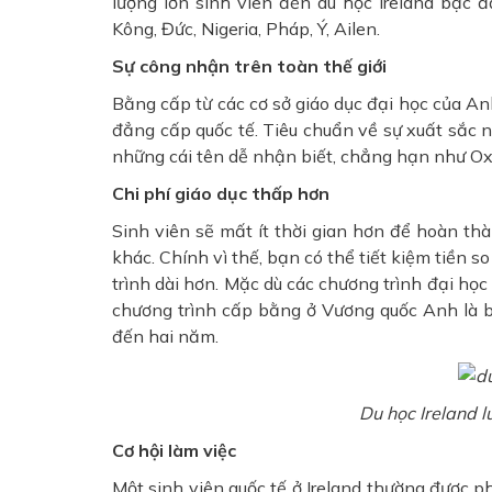
lượng lớn sinh viên đến du học Ireland bậc đ
Kông, Đức, Nigeria, Pháp, Ý, Ailen.
Sự công nhận trên toàn thế giới
Bằng cấp từ các cơ sở giáo dục đại học của Anh
đẳng cấp quốc tế. Tiêu chuẩn về sự xuất sắc n
những cái tên dễ nhận biết, chẳng hạn như Ox
Chi phí giáo dục thấp hơn
Sinh viên sẽ mất ít thời gian hơn để hoàn thàn
khác. Chính vì thế, bạn có thể tiết kiệm tiền 
trình dài hơn. Mặc dù các chương trình đại h
chương trình cấp bằng ở Vương quốc Anh là b
đến hai năm.
Du học Ireland l
Cơ hội làm việc
Một sinh viên quốc tế ở Ireland thường được ph