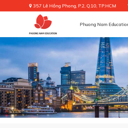
357 Lê Hồng Phong, P.2, Q.10, TP.HCM
Phuong Nam Educatio